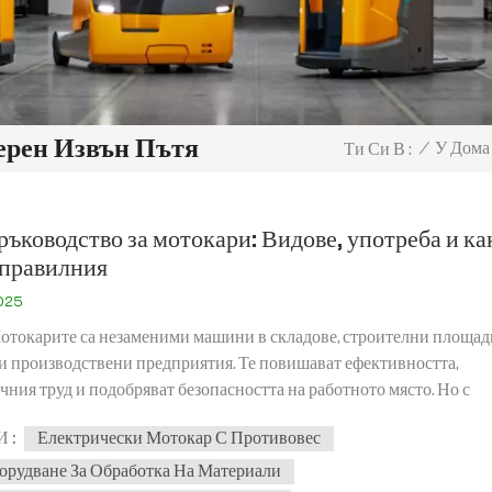
ерен Извън Пътя
/
У Дома
Ти Си В :
ъководство за мотокари: Видове, употреба и ка
 правилния
2025
отокарите са незаменими машини в складове, строителни площад
и производствени предприятия. Те повишават ефективността,
чния труд и подобряват безопасността на работното място. Но с
о налични видове и конфигурации, как да изберете правилния за
 :
Електрически Мотокар С Противовес
?В този блог ще разгледаме:✔ Различни видове мотокари и техн
 Ключови характеристики, които трябва да имате предвид преди
борудване За Обработка На Материали