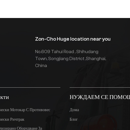
Zon-Cho Huge location near you
No.609 Tahui Road , Shihudang
Town, Songjiang District ,Shanghai,
China
кти
НУЖДАЕМ СЕ ПОМО
чески Мотокар С Противовес
Дома
чески Ричтрак
Блог
лизирано Оборудване За