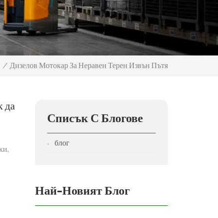
Дизелов Мотокар За Неравен Терен Извън Пътя
/
к да
Списък С Блогове
блог
ки,
Най-Новият Блог
ите