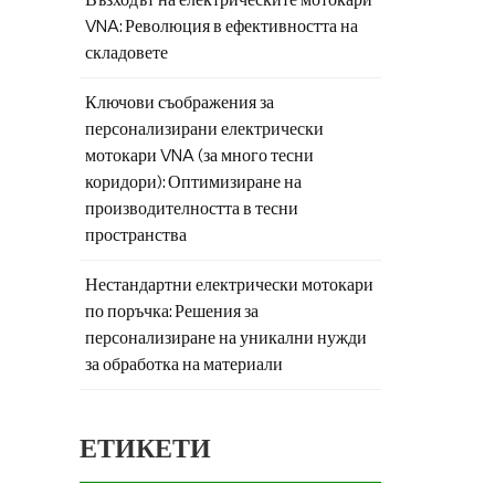
VNA: Революция в ефективността на
:🚀
складовете
дове
на
Ключови съображения за
еме
персонализирани електрически
мотокари VNA (за много тесни
коридори): Оптимизиране на
за
производителността в тесни
ервни
пространства
Нестандартни електрически мотокари
е от
по поръчка: Решения за
персонализиране на уникални нужди
за обработка на материали
ЕТИКЕТИ