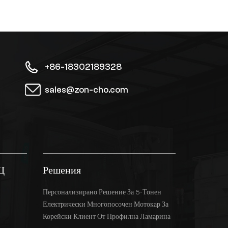
+86-18302189328
sales@zon-cho.com
Щ
Решения
Персонализирано Решение За 5-Тонен
Електрически Многопосочен Мотокар За
Корейски Клиент От Профилна Ламарина