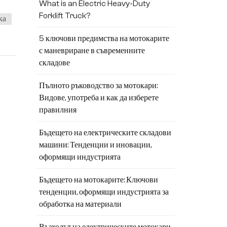
ft се
What is an Electric Heavy-Duty
Forklift Truck?
ка
5 ключови предимства на мотокарите
5 м и
с маневриране в съвременните
складове
ани
Пълното ръководство за мотокари:
Видове, употреба и как да изберете
сти
правилния
а на
Бъдещето на електрическите складови
машини: Тенденции и иновации,
оформящи индустрията
елни
Бъдещето на мотокарите: Ключови
3-5
тенденции, оформящи индустрията за
-
обработка на материали
и,
Възходът на електрическите мотокари