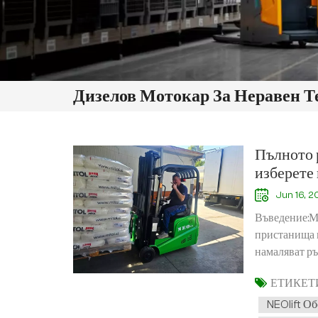
Дизелов Мотокар За Неравен Т
Пълното р
изберете
Jun 16, 
Въведение:М
пристанища 
намаляват ръ
толкова мног
ЕТИКЕТИ
вашите нужди
приложения✔
NEOlift О