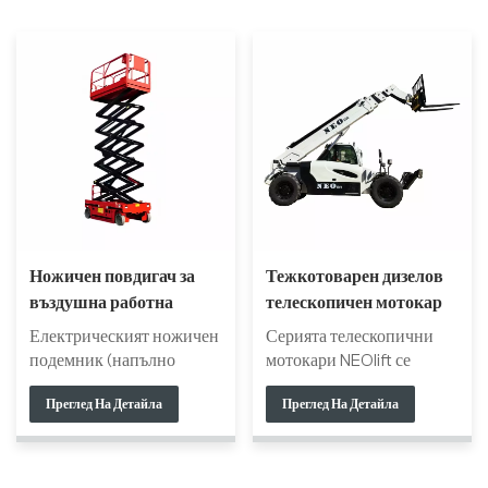
Ножичен повдигач за
Тежкотоварен дизелов
въздушна работна
телескопичен мотокар
платформа
Електрическият ножичен
Серията телескопични
подемник (напълно
мотокари NEOlift се
самоходна повдигаща се
отличава с изключителен
Преглед На Детайла
Преглед На Детайла
платформа) се отличава с
обхват и гъвкавост.
автоматично движение,
Проектирани да
интегриран дизайн и
отговорят на нуждите на
вградена батерия, за да
широк спектър от