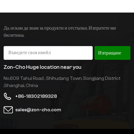
на захранване и може да
се повдига или спуска
свободно без външна тяга.
Да, искам да знам за продукти и отстъпки. Изпратете ми
бюлетина.
Изпращане
Zon-Cho Huge location near you
No.609 Tahui Road , Shihudang Town, Songjiang District
,Shanghai, China
+86-18302189328
sales@zon-cho.com