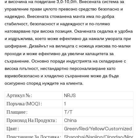
и височина на повдигане 3,0-10,0m. Внесената система за
управление прави цялото превозно средство безопасно и
надеждно. Внесената стоманена мачта има по-добра
стабилност, безопасност и надеждност и по-голямо
натоварване при висока позиция. Окачената седалка е удобна
и издръжлива, което може ефективно да намали умората при
шофиране.
Дизайнът на вилицата с ножица изисква по-малки
проходи и може ефективно да увеличи капацитета за
съхранение. Основно поради индустрията на складиране с
висока плътност, нестандартно персонализиране като
взривобезопасно и хладилно съхранение може да бъде
осигурено според нуждите на клиента.
Артикул № :
NRJS
Поръчка (MOQ) :
1
Плащане :
T/T
Произход На Продукта :
China
Цвят :
Green/Red/Yellow/Customized
Пристанище За Доставка :
Shanghai/Nanjing/Qingdao/Ningb