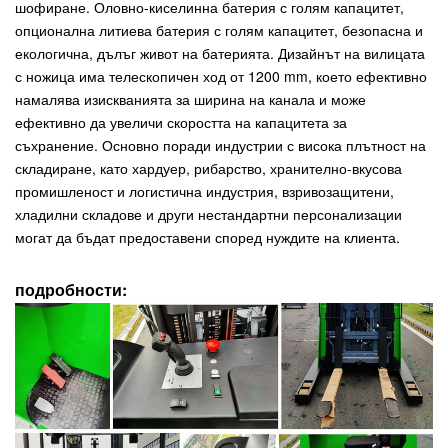
шофиране. Оловно-киселинна батерия с голям капацитет,
опционална литиева батерия с голям капацитет, безопасна и
екологична, дълъг живот на батерията. Дизайнът на вилицата
с ножица има телескопичен ход от 1200 mm, което ефективно
намалява изискванията за ширина на канала и може
ефективно да увеличи скоростта на капацитета за
съхранение. Основно поради индустрии с висока плътност на
складиране, като хардуер, рибарство, хранително-вкусова
промишленост и логистична индустрия, взривозащитени,
хладилни складове и други нестандартни персонализации
могат да бъдат предоставени според нуждите на клиента.
подробности: