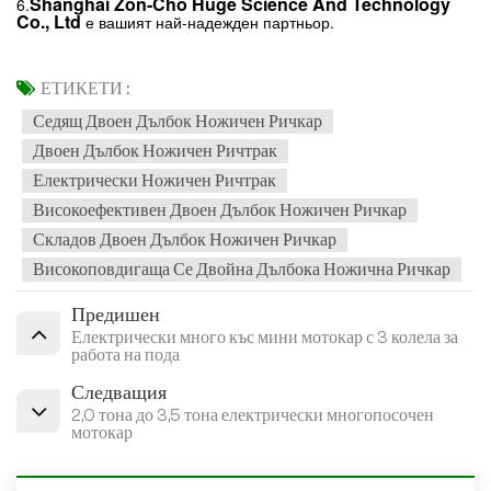
Shanghai Zon-Cho Huge Science And Technology
6.
Co., Ltd
е вашият най-надежден партньор.
ЕТИКЕТИ :
Седящ Двоен Дълбок Ножичен Ричкар
Двоен Дълбок Ножичен Ричтрак
Електрически Ножичен Ричтрак
Високоефективен Двоен Дълбок Ножичен Ричкар
Складов Двоен Дълбок Ножичен Ричкар
Високоповдигаща Се Двойна Дълбока Ножична Ричкар
Предишен
Електрически много къс мини мотокар с 3 колела за
работа на пода
Следващия
2,0 тона до 3,5 тона електрически многопосочен
мотокар