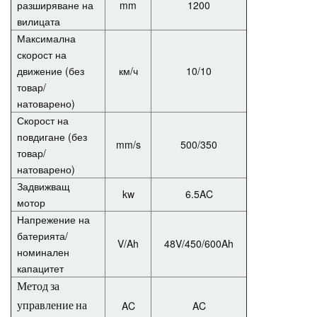
разширяване на
mm
1200
вилицата
Максимална
скорост на
движение (без
км/ч
10/10
товар/
натоварено)
Скорост на
повдигане (без
mm/s
500/350
товар/
натоварено)
Задвижващ
kw
6.5AC
мотор
Напрежение на
батерията/
V/Ah
48V/450/600Ah
номинален
капацитет
Метод за
AC
AC
управление на