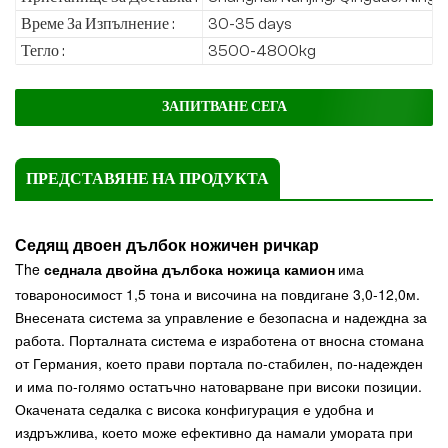
Време За Изпълнение :
30-35 days
Тегло :
3500-4800kg
ЗАПИТВАНЕ СЕГА
ПРЕДСТАВЯНЕ НА ПРОДУКТА
Седящ двоен дълбок ножичен ричкар
The
седнала двойна дълбока ножица
камион
има
товароносимост 1,5 тона и височина на повдигане 3,0-12,0м.
Внесената система за управление е безопасна и надеждна за
работа. Порталната система е изработена от вносна стомана
от Германия, което прави портала по-стабилен, по-надежден
и има по-голямо остатъчно натоварване при високи позиции.
Окачената седалка с висока конфигурация е удобна и
издръжлива, което може ефективно да намали умората при