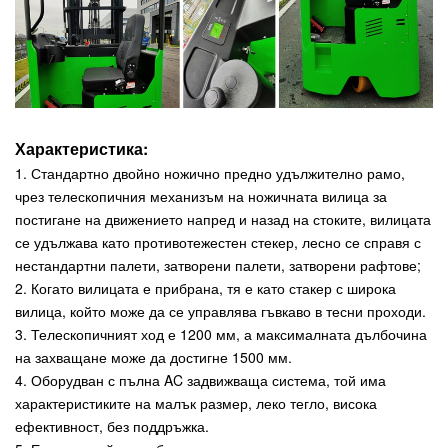
Характеристика:
1. Стандартно двойно ножично предно удължително рамо,
чрез телескопичния механизъм на ножичната вилица за
постигане на движението напред и назад на стоките, вилицата
се удължава като противотежестен стекер, лесно се справя с
нестандартни палети, затворени палети, затворени рафтове;
2. Когато вилицата е прибрана, тя е като стакер с широка
вилица, който може да се управлява гъвкаво в тесни проходи.
3. Телескопичният ход е 1200 мм, а максималната дълбочина
на захващане може да достигне 1500 мм.
4. Оборудван с пълна AC задвижваща система, той има
характеристиките на малък размер, леко тегло, висока
ефективност, без поддръжка.