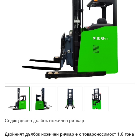
Седящ двоен дълбок ножичен ричкар
Двойният дълбок ножичен ричкар е с товароносимост 1,6 тона