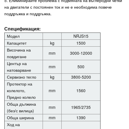
5. Елиминирайте проблема с подмяната на въглеродни четки
на двигатели с постоянен ток и не е необходима повече
поддръжка и поддръжка.
Спецификация:
Модел
NRJS15
Капацитет
kg
1500
Височина на
mm
3000-12000
повдигане
Център на
mm
500
натоварване
Сервизно тегло
kg
3800-5200
Протектор на
колелото,
mm
1560
Предно колело
Обща дължина
mm
1965/2735
(без/с вилица)
Обща ширина
mm
1390
Ход на