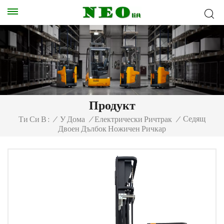
Продукт
Седящ
Ти Си В :
/
У Дома
/
Електрически Ричтрак
/
Двоен Дълбок Ножичен Ричкар