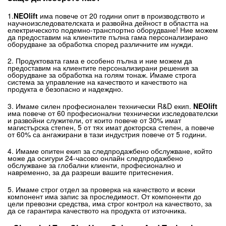
1.
NEOlift
има повече от 20 години опит в производството и
научноизследователската и развойна дейност в областта на
електрическото подемно-транспортно оборудване! Ние можем
да предоставим на клиентите пълна гама персонализирано
оборудване за обработка според различните им нужди.
2. Продуктовата гама е особено пълна и ние можем да
предоставим на клиентите персонализирани решения за
оборудване за обработка на голям тонаж. Имаме строга
система за управление на качеството и качеството на
продукта е безопасно и надеждно.
3. Имаме силен професионален технически R&D екип.
NEOlift
има повече от 60 професионални технически изследователски
и развойни служители, от които повече от 30% имат
магистърска степен, 5 от тях имат докторска степен, а повече
от 60% са ангажирани в тази индустрия повече от 5 години.
4. Имаме опитен екип за следпродажбено обслужване, който
може да осигури 24-часово онлайн следпродажбено
обслужване за глобални клиенти, професионално и
навременно, за да разреши вашите притеснения.
5. Имаме строг отдел за проверка на качеството и всеки
компонент има запис за проследимост. От компоненти до
цели превозни средства, има строг контрол на качеството, за
да се гарантира качеството на продукта от източника.