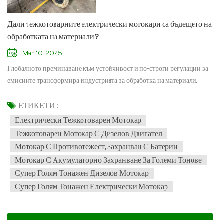
Дали тежкотоварните електрически мотокари са бъдещето на
обработката на материали?
Mar 10, 2025
Глобалното преминаване към устойчивост и по-строги регулации за
емисиите трансформира индустрията за обработка на материали.
Докато електрическите мотокари вече са доминирали в сегментите с
леко до средно натоварване (1-5 тона), приемането на тежкотоварни
ЕТИКЕТИ :
електрокари (5+ тона) е по-бавен, с двигатели с вътрешно горене
Електрически Тежкотоварен Мотокар
тежкотоварен мотокар все още водещи в приложенията с голям
Тежкотоварен Мотокар С Дизелов Двигател
капацитет.Но с напредването на технологията за батерии и
Мотокар С Противотежест, Захранван С Батерии
ускоряването на политиките за декарбонизация възниква критичен
Мотокар С Акумулаторно Захранване За Големи Тонове
въпрос: Ще станат ли тежкотоварните електрически мотокари
Супер Голям Тонажен Дизелов Мотокар
индустриален стандарт или дизеловите/LPG моделите ще запазят
Супер Голям Тонажен Електрически Мотокар
господството си?1. Кутия за тежкотоварни електрически мотокари:
Основни предимства(1) Устойчивост и съответствие с нормативните
изискванияНулеви емисии – За разлика от дизеловите мотокари,