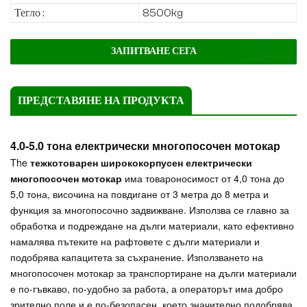
Тегло :
8500kg
ЗАПИТВАНЕ СЕГА
ПРЕДСТАВЯНЕ НА ПРОДУКТА
4.0-5.0 тона електрически многопосочен мотокар
The
тежкотоварен ширококорпусен електрически
многопосочен мотокар
има товароносимост от 4,0 тона до
5,0 тона, височина на повдигане от 3 метра до 8 метра и
функция за многопосочно задвижване. Използва се главно за
обработка и подреждане на дълги материали, като ефективно
намалява пътеките на рафтовете с дълги материали и
подобрява капацитета за съхранение. Използването на
многопосочен мотокар за транспортиране на дълги материали
е по-гъвкаво, по-удобно за работа, а операторът има добро
зрително поле и е по-безопасен, което значително подобрява