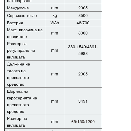
натоварване
Междуосие
mm
2065
Сервизно тегло
kg
8500
Батерия
V/Ah
48/700
Макс. височина на
mm
8000
повдигане
Размер за
380-1540/4361-
регулиране на
mm
5988
вилицата
Дължина на
тялото на
mm
2965
превозното
средство
Ширина на
каросерията на
mm
3491
превозното
средство
Размер на
mm
65/150/1200
вилицата