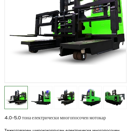
4.0-5.0 тона електрически многопосочен мотокар
Тежкотоварен ширококорпусен електрически многопосочен