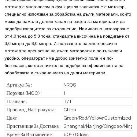
мотокар с многопосочна функция за задвижване е мотокар,
специално използван за обработка на дълги материали, който
може да намали дългия канал на рафта за материали и да
подобри капацитета за съхранение. Номинално натоварване
от 4,0 тона до 5,0 тона, стандартна височина на повдигане от
3,0 метра до 8,0 метра. Използването на многопосочен
мотокар за пренасяне на дълги материали е по-гъвкаво и
удобно, операторът има добро зрително поле и е по-
безопасен, което значително подобрява ефективността на
обработката и съхранението на дълги материали.
Артикул № :
NRQS
Поръчка (MOQ) :
1
Плащане :
T/T
Произход На Продукта :
China
Цвят :
Green/Red/Yellow/Customized
Пристанище За Доставка :
Shanghai/Nanjing/Qingdao/Ningb
Време За Изпълнение :
60-70days