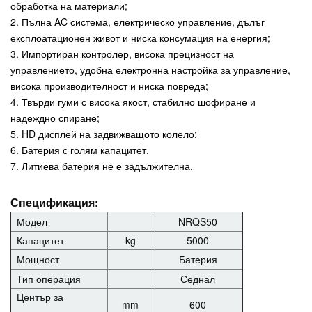
обработка на материали;
2. Пълна AC система, електрическо управление, дълъг
експлоатационен живот и ниска консумация на енергия;
3. Импортиран контролер, висока прецизност на
управлението, удобна електронна настройка за управление,
висока производителност и ниска повреда;
4. Твърди гуми с висока якост, стабилно шофиране и
надеждно спиране;
5. HD дисплей на задвижващото колело;
6. Батерия с голям капацитет.
7. Литиева батерия не е задължителна.
Спецификация:
Модел
NRQS50
Капацитет
kg
5000
Мощност
Батерия
Тип операция
Седнал
Център за
mm
600