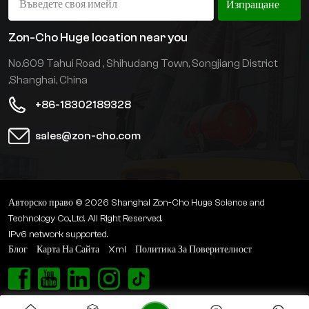
Изпращане
намали дългите пътеки на
намали дългите пътеки на
рафтовете за материали и
рафтовете за материали и
Zon-Cho Huge location near you
да подобри капацитета за
да подобри капацитета за
No.609 Tahui Road , Shihudang Town, Songjiang District
съхранение.
съхранение.
,Shanghai, China
+86-18302189328
sales@zon-cho.com
Авторско право © 2026 Shanghai Zon-Cho Huge Science and
Technology Co.,Ltd. All Right Reserved.
IPv6 network supported.
Блог
Карта На Сайта
Xml
Политика За Поверителност