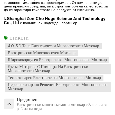
компонент има запис за проследимост. От компоненти до
цели превозни средства, има строг контрол на качеството, за
да се гарантира качеството на продукта от източника.
Shanghai Zon-Cho Huge Science And Technology
6.
Co., Ltd
е вашият най-надежден партньор.
ЕТИКЕТИ :
4.0-5.0 Тона Електрически Многопосочен Мотокар
Електрически Многопосочен Мотокар
Ширококорпусен Електрически Многопосочен Мотокар
Дълъг Материал С Помощта На Електрически
Многопосочен Мотокар
Тежкотоварен Електрически Многопосочен Мотокар
Персонализирано Решение Електрически Многопосочен
Мотокар
Предишен
Електрически много къс мини мотокар с 3 колела за
работа на пода