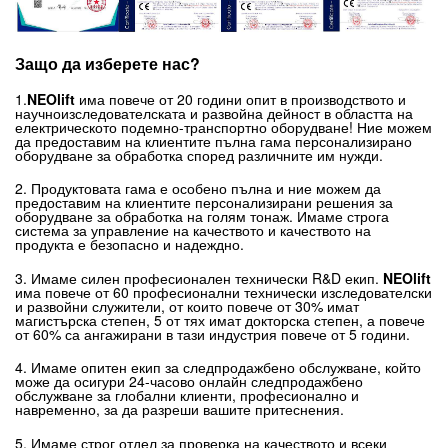
Защо да изберете нас?
1.
NEOlift
има повече от 20 години опит в производството и
научноизследователската и развойна дейност в областта на
електрическото подемно-транспортно оборудване! Ние можем
да предоставим на клиентите пълна гама персонализирано
оборудване за обработка според различните им нужди.
2. Продуктовата гама е особено пълна и ние можем да
предоставим на клиентите персонализирани решения за
оборудване за обработка на голям тонаж. Имаме строга
система за управление на качеството и качеството на
продукта е безопасно и надеждно.
3. Имаме силен професионален технически R&D екип.
NEOlift
има повече от 60 професионални технически изследователски
и развойни служители, от които повече от 30% имат
магистърска степен, 5 от тях имат докторска степен, а повече
от 60% са ангажирани в тази индустрия повече от 5 години.
4. Имаме опитен екип за следпродажбено обслужване, който
може да осигури 24-часово онлайн следпродажбено
обслужване за глобални клиенти, професионално и
навременно, за да разреши вашите притеснения.
5. Имаме строг отдел за проверка на качеството и всеки