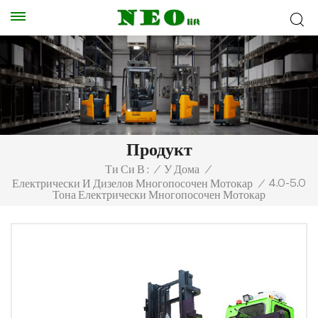
Продукт
Ти Си В :
/
У Дома
/
4.0-5.0
Електрически И Дизелов Многопосочен Мотокар
/
Тона Електрически Многопосочен Мотокар