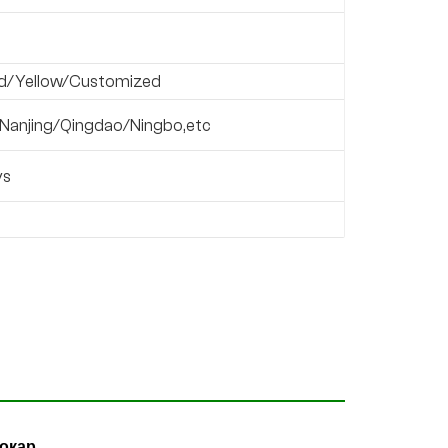
d/Yellow/Customized
Nanjing/Qingdao/Ningbo,etc
ys
токар