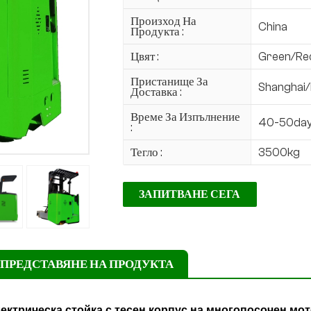
Произход На
China
Продукта :
Цвят :
Green/Re
Пристанище За
Shanghai/
Доставка :
Време За Изпълнение
40-50da
:
Тегло :
3500kg
ЗАПИТВАНЕ СЕГА
ПРЕДСТАВЯНЕ НА ПРОДУКТА
ектрическа стойка с тесен корпус на многопосочен мо