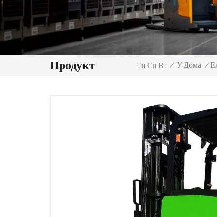
Продукт
/
У Дома
/
Е
Ти Си В :