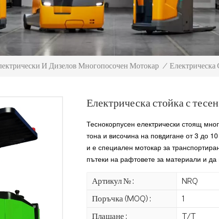
Електрическа 
лектрически И Дизелов Многопосочен Мотокар
/
Електрическа стойка с тесе
Теснокорпусен електрически стоящ много
тона и височина на повдигане от 3 до 1
и е специален мотокар за транспортира
пътеки на рафтовете за материали и да
Артикул № :
NRQ
Поръчка (MOQ) :
1
Плащане :
T/T