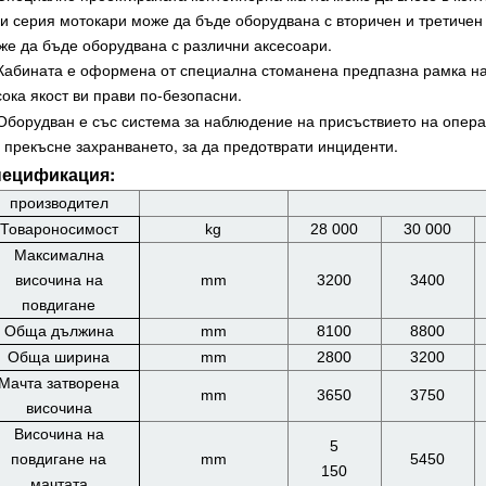
зи серия мотокари може да бъде оборудвана с вторичен и третичен
же да бъде оборудвана с различни аксесоари.
 Кабината е оформена от специална стоманена предпазна рамка на 
сока якост ви прави по-безопасни.
 Оборудван е със система за наблюдение на присъствието на опера
 прекъсне захранването, за да предотврати инциденти.
ецификация:
производител
Товароносимост
kg
28 000
30 000
Максимална
височина на
mm
3200
3400
повдигане
Обща дължина
mm
8100
8800
Обща ширина
mm
2800
3200
Мачта затворена
mm
3650
3750
височина
Височина на
5
повдигане на
mm
5450
150
мачтата