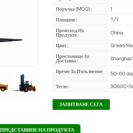
Поръчка (MOQ) :
1
Плащане :
T/T
Произход На
China
Продукта :
Цвят :
Green/Re
Пристанище За
Shanghai/
Доставка :
Време За Изпълнение
50-60 da
:
Тегло :
30800-5
ЗАПИТВАНЕ СЕГА
ПРЕДСТАВЯНЕ НА ПРОДУКТА