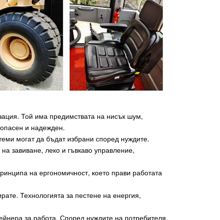
зация. Той има предимствата на нисък шум,
зопасен и надежден.
теми могат да бъдат избрани според нуждите.
на завиване, леко и гъвкаво управление,
ринципа на ергономичност, което прави работата
рате. Технологията за пестене на енергия,
ейнера за работа. Според нуждите на потребителя,