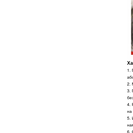
13-20 тона
тежкотоварен
електрически
мотокар с литиева
батерия
Електрически
мотокар с
противотежест от
неръждаема
Ха
стомана
Нестандартен
1.
персонализиран
аб
електрически
2.
камион с намотки
3.
бе
Склад, използващ
4.
електрическа
на
стойка от 1,5 тона до
5.
3,0 тона на ричтрак
на
6.