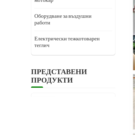
мотокар
Оборудване за въздушни
работи
Електрически тежкотоварен
теглич
ПРЕДСТАВЕНИ
ПРОДУКТИ
6-12 тона
тежкотоварен
електрически
мотокар с
противотежест