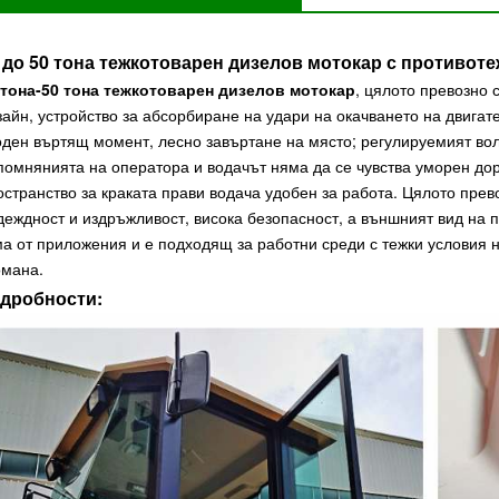
 до 50 тона тежкотоварен дизелов мотокар с противоте
 тона-50 тона тежкотоварен дизелов мотокар
, цялото превозно
зайн, устройство за абсорбиране на удари на окачването на двигат
оден въртящ момент, лесно завъртане на място; регулируемият вол
помнянията на оператора и водачът няма да се чувства уморен до
остранство за краката прави водача удобен за работа. Цялото прев
деждност и издръжливост, висока безопасност, а външният вид на п
ма от приложения и е подходящ за работни среди с тежки условия 
омана.
дробности: