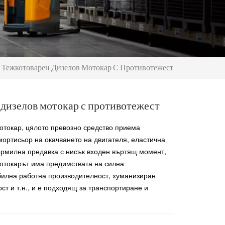
 Тежкотоварен Дизелов Мотокар С Противотежест
 дизелов мотокар с противотежест
мотокар, цялото превозно средство приема
ортисьор на окачването на двигателя, еластична
кормилна предавка с нисък входен въртящ момент,
Мотокарът има предимствата на силна
билна работна производителност, хуманизиран
ст и т.н., и е подходящ за транспортиране и