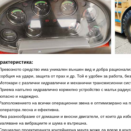
рактеристика:
 Превозното средство има уникален външен вид и добра рационали
сорбция на удари, защита от прах и др. Той е удобен за работа, бе
 Мотокари с различни хидравлични и механични трансмисионни сис
 Приема напълно хидравлично кормилно устройство с малък радиус 
зопасно и надеждно.
 Разположението на всички операционни звена е оптимизирано на п
 оператора лесна и ефективна.
 Има разнообразие от домашни и вносни двигатели, от които да изби
маляване на вибрациите и шума е вътрешна.
 Специално проектираната контейнерна мачта може да влезе в конт