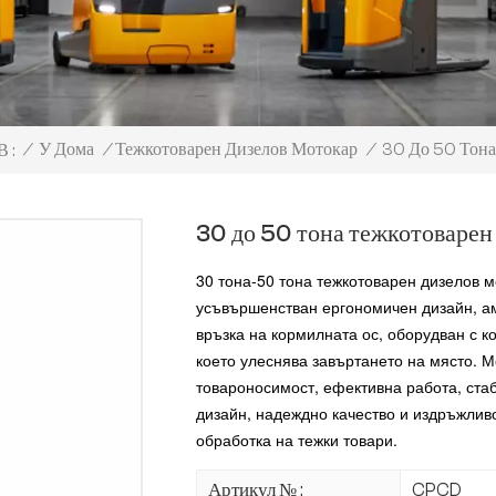
30 До 50 Тона
/
У Дома
/
Тежкотоварен Дизелов Мотокар
/
 :
30 до 50 тона тежкотоварен
30 тона-50 тона тежкотоварен дизелов 
усъвършенстван ергономичен дизайн, ам
връзка на кормилната ос, оборудван с 
което улеснява завъртането на място. 
товароносимост, ефективна работа, ста
дизайн, надеждно качество и издръжливо
обработка на тежки товари.
Артикул № :
CPCD