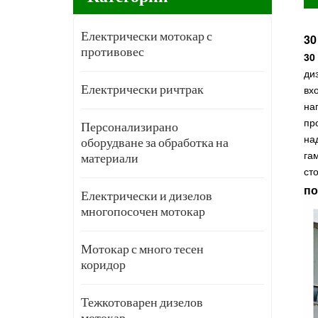
Електрически мотокар с
30
противовес
30
ди
вх
Електрически ричтрак
на
пр
Персонализирано
на
оборудване за обработка на
га
материали
ст
по
Електрически и дизелов
многопосочен мотокар
Мотокар с много тесен
коридор
Тежкотоварен дизелов