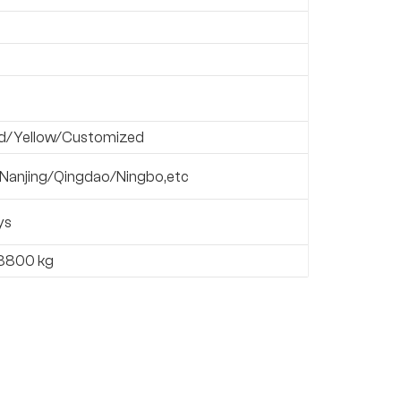
d/Yellow/Customized
Nanjing/Qingdao/Ningbo,etc
ys
8800 kg