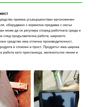
жест
 средство приема усъвършенстван ергономичен
еля, оборудвано с кормилна предавка с нисък
ан може да се регулира според работната среда и
ри след продължителна работа; широкото
озно средство има отлична производителност,
родукта е спокоен и прост. Продуктът има широка
на работа като пристанища, железопътни линии и