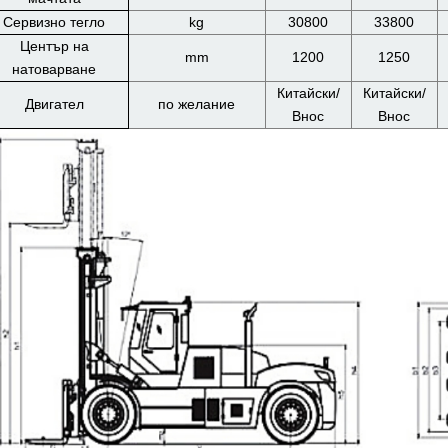
Сервизно тегло
kg
30800
33800
Център на
mm
1200
1250
натоварване
Китайски/
Китайски/
Двигател
по желание
Внос
Внос