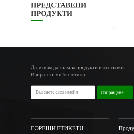
т
ПРЕДСТАВЕНИ
р
ПРОДУКТИ
п
д
и
6-12 тона
з
тежкотоварен
т
електрически
мотокар с
противотежест
Да, искам да знам за продукти и отстъпки.
13-20 тона
Изпратете ми бюлетина.
тежкотоварен
електрически
мотокар с литиева
Изпращане
батерия
Електрически
мотокар с
противотежест от
неръждаема
ГОРЕЩИ ЕТИКЕТИ
Проду
стомана