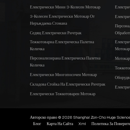
Нестандартен
Електрически Мини 3-Колесен Мотокар
Електри
персонализиран
електрически
3-Колесен Електрически Мотокар От
Електри
камион с намотки
Неръждаема Стомана
Персона
Седящ Електрически Ричтрак
Обработ
Склад, използващ
Тежкотоварна Електрическа Палетна
Електри
електрическа
Количка
Мотокар
стойка от 1,5 тона до
3,0 тона на ричтрак
Персонализирана Електрическа Палетна
Мотокар
Количка
Тежкото
Електрическа
Електрически Многопосочен Мотокар
стойка на двоен
Оборудв
дълбок ножичен
Складова Стойка На Електрически Ричтрак
Електри
ричкар
Електрически Тежкотоварен Мотокар
Електрически
ричтрак с висока
производителност
Авторско право © 2026 Shanghai Zon-Cho Huge Science an
от 1,5 до 3,0 тона
Блог
Карта На Сайта
Xml
Политика За Поверит