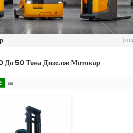
р
Ти Си
0 До 50 Тона Дизелов Мотокар