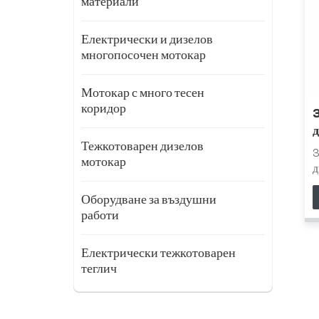
материали
Електрически и дизелов
многопосочен мотокар
Мотокар с много тесен
коридор
д
Тежкотоварен дизелов
3
мотокар
д
с
Оборудване за въздушни
е
работи
н
е
о
Електрически тежкотоварен
с
теглич
к
м
п