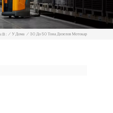
30 До 50 Тона Дизелов Мотокар
/
У Дома
/
 В :