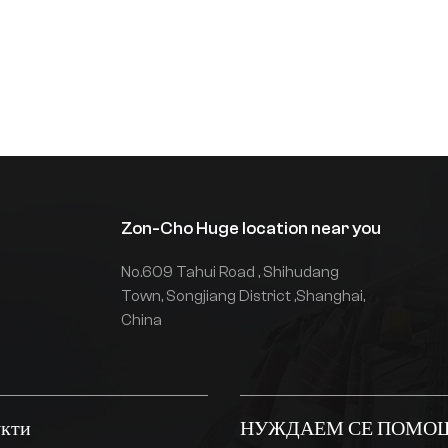
овароносимост, ефективна
абота, стабилна работна
роизводителност, хуманизиран
изайн, надеждно качество и
здръжливост и т.н., и е подходящ
а транспортиране и обработка на
ежки товари.
Zon-Cho Huge location near you
No.609 Tahui Road , Shihudang
Town, Songjiang District ,Shanghai,
China
кти
НУЖДАЕМ СЕ ПОМО