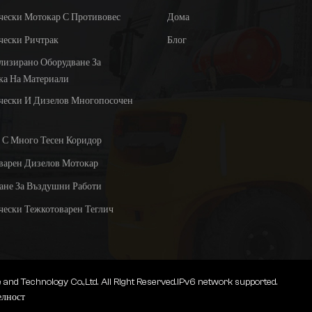
чески Мотокар С Противовес
Дома
чески Ричтрак
Блог
лизирано Оборудване За
ка На Материали
чески И Дизелов Многопосочен
 С Много Тесен Коридор
варен Дизелов Мотокар
ане За Въздушни Работи
чески Тежкотоварен Теглич
d Technology Co.,Ltd. All Right Reserved.
IPv6 network supported.
елност