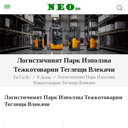
Логистичният Парк Използва
Тежкотоварни Теглещи Влекачи
Логистичният Парк Използва
Ти Си В :
/
У Дома
/
Тежкотоварни Теглещи Влекачи
Логистичният Парк Използва Тежкотоварни
Теглещи Влекачи