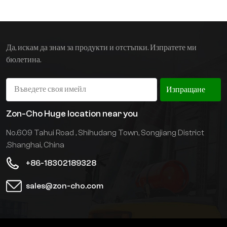
ремаркета, и са
подходящи за
приложения като
фабрики, складове и
Да, искам да знам за продукти и отстъпки. Изпратете ми
логистични паркове.
бюлетина.
Изпращане
Zon-Cho Huge location near you
No.609 Tahui Road , Shihudang Town, Songjiang District
,Shanghai, China
+86-18302189328
sales@zon-cho.com