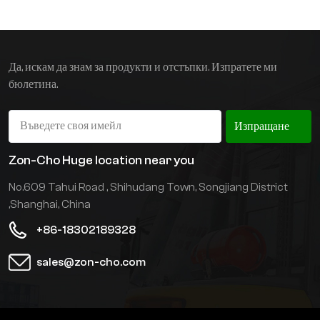
мотокар с малки размери
и леко тегло, което го
прави подходящ за
употреба в ограничени
Да, искам да знам за продукти и отстъпки. Изпратете ми
пространства и на пода.
бюлетина.
Изпращане
Zon-Cho Huge location near you
No.609 Tahui Road , Shihudang Town, Songjiang District
,Shanghai, China
+86-18302189328
sales@zon-cho.com