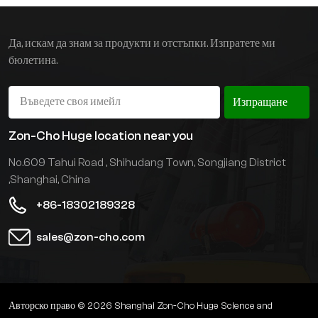
кг-3000 кг, височината
на повдигане може да се
персонализира и е
Да, искам да знам за продукти и отстъпки. Изпратете ми
оборудван с оловно-
бюлетина.
киселинна батерия с
голям капацитет. Може да
бъде оборудван с литиева
Изпращане
батерия със система за
отопление на батерията,
Zon-Cho Huge location near you
подходяща за работа в
No.609 Tahui Road , Shihudang Town, Songjiang District
студено съхранение.
,Shanghai, China
+86-18302189328
sales@zon-cho.com
Авторско право © 2026 Shanghai Zon-Cho Huge Science and