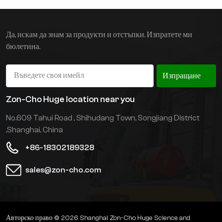
задвижване.
Приложенията включват
транспортиране между
Да, искам да знам за продукти и отстъпки. Изпратете ми
заводи на кабелни
бюлетина.
барабани, форми за
стоманени конструкции и
др. с тегло до 30 тона.
Изпращане
Zon-Cho Huge location near you
No.609 Tahui Road , Shihudang Town, Songjiang District
,Shanghai, China
+86-18302189328
sales@zon-cho.com
Авторско право © 2026 Shanghai Zon-Cho Huge Science and