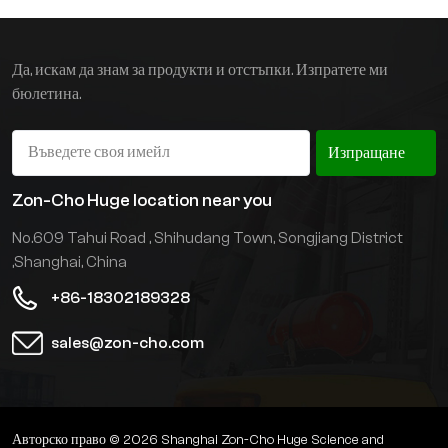
работно време,
опционална литиева
батерия. Мачтата е
Да, искам да знам за продукти и отстъпки. Изпратете ми
изработена от немска
бюлетина.
вносна стомана, с по-
голям товар при висока
позиция и по-безопасна и
Изпращане
надеждна мачтова
система. Стандартен
Zon-Cho Huge location near you
внесен контролер, по-
No.609 Tahui Road , Shihudang Town, Songjiang District
стабилна операционна
система. Дизайн на
,Shanghai, China
вилица тип ножица,
+86-18302189328
необходим е по-малък
канал, което ефективно
sales@zon-cho.com
увеличава площта за
използване на склада.
Могат да бъдат
предоставени и различни
персонализирани
Авторско право © 2026 Shanghai Zon-Cho Huge Science and