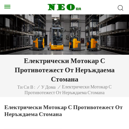
Електрически Мотокар С
Противотежест От Неръждаема
Стомана
Електрически Мотокар С
Ти Си В :
/
У Дома
/
Противотежест От Неръждаема Стомана
Електрически Мотокар С Противотежест От
Неръждаема Стомана