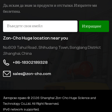
превозното средство,
Да, искам да знам за продукти и отстъпки. Изпратете ми
може да работи в тесни
бюлетина.
коридори и е гъвкав и
точен при работа, като
увеличава степента на
Изпращане
използване и капацитета
за съхранение на склада.
Zon-Cho Huge location near you
No.609 Tahui Road , Shihudang Town, Songjiang District
,Shanghai, China
+86-18302189328
sales@zon-cho.com
Авторско право © 2026 Shanghai Zon-Cho Huge Science and
Technology Co.,Ltd. All Right Reserved.
IPv6 network supported.