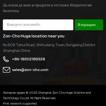
удължено работно време
Да, искам да знам за продукти и отстъпки. Изпратете ми
на оператора.
бюлетина.
Изпращане
Zon-Cho Huge location near you
No.609 Tahui Road , Shihudang Town, Songjiang District
,Shanghai, China
+86-18302189328
sales@zon-cho.com
Авторско право © 2026 Shanghai Zon-Cho Huge Science and
Technology Co.,Ltd. All Right Reserved.
IPv6 network supported.