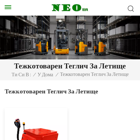
Тежкотоварен Теглич За Летище
Тежкотоварен Теглич За Летище
Ти Си В :
/
У Дома
/
Тежкотоварен Теглич За Летище