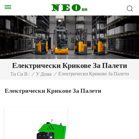
Електрически Крикове За Палети
Електрически Крикове За Палети
Ти Си В :
/
У Дома
/
Електрически Крикове За Палети