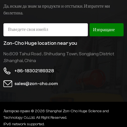
двигател, който е
Да, искам да знам за продукти и отстъпки. Изпратете ми
безопасен, надежден,
бюлетина.
ефективен и безшумен.
Изпращане
Zon-Cho Huge location near you
No.609 Tahui Road , Shihudang Town, Songjiang District
,Shanghai, China
+86-18302189328
sales@zon-cho.com
Авторско право © 2026 Shanghai Zon-Cho Huge Science and
Technology Co.,Ltd. All Right Reserved.
IPv6 network supported.