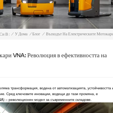
Възходът На Електрическите Мотокар
/
У Дома
/
Блог
/
Си В :
окари VNA: Революция в ефективността на
оляма трансформация, водена от автоматизацията, устойчивостта 
ние. Сред ключовите иновации, водещи до тази промяна, е
VNA) – революционен модел за съвременните складове.