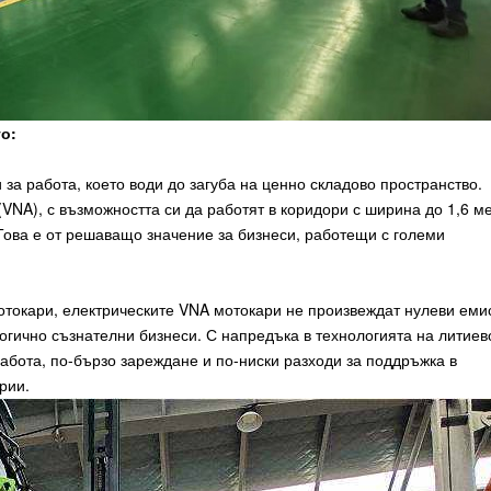
о:
за работа, което води до загуба на ценно складово пространство.
VNA), с възможността си да работят в коридори с ширина до 1,6 ме
Това е от решаващо значение за бизнеси, работещи с големи
отокари, електрическите VNA мотокари не произвеждат нулеви еми
логично съзнателни бизнеси. С напредъка в технологията на литиев
работа, по-бързо зареждане и по-ниски разходи за поддръжка в
рии.