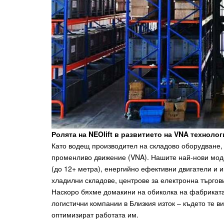
Ролята на NEOlift в развитието на VNA технолог
Като водещ производител на складово оборудване
променливо движение (VNA). Нашите най-нови моде
(до 12+ метра), енергийно ефективни двигатели и и
хладилни складове, центрове за електронна търгов
Наскоро бяхме домакини на обиколка на фабриката 
логистични компании в Близкия изток – където те в
оптимизират работата им.