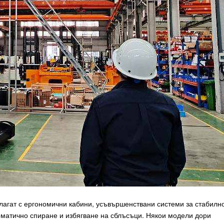
агат с ергономични кабини, усъвършенствани системи за стабилно
оматично спиране и избягване на сблъсъци. Някои модели дори