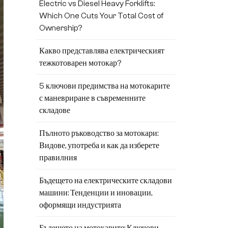
Electric vs Diesel Heavy Forklifts:
Which One Cuts Your Total Cost of
Ownership?
Какво представлява електрическият
тежкотоварен мотокар?
5 ключови предимства на мотокарите
с маневриране в съвременните
складове
Пълното ръководство за мотокари:
Видове, употреба и как да изберете
правилния
Бъдещето на електрическите складови
машини: Тенденции и иновации,
оформящи индустрията
Бъдещето на мотокарите: Ключови