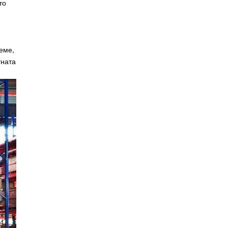
то
еме,
тната