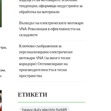
тенденции, оформящи индустрията за
обработка на материали
Възходът на електрическите мотокари
VNA: Революция в ефективността на
складовете
Ключови съображения за
тра,
персонализирани електрически
мотокари VNA (за много тесни
коридори): Оптимизиране на
сии,
производителността в тесни
о-
пространства
ЕТИКЕТИ
heavy duty electric forklift