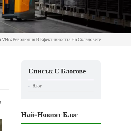
и VNA: Революция В Ефективността На Складовете
Списък С Блогове
блог
и
Най-Новият Блог