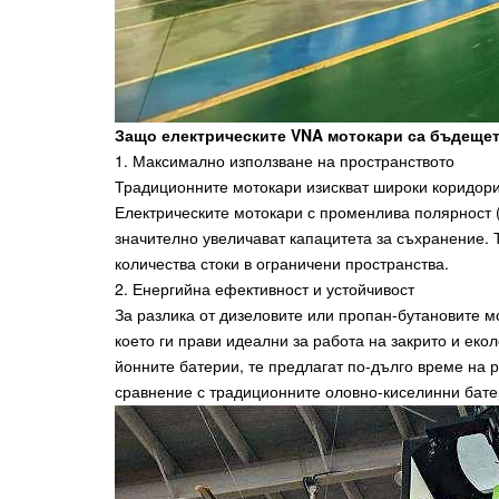
Защо електрическите VNA мотокари са бъдещет
1. Максимално използване на пространството
Традиционните мотокари изискват широки коридори 
Електрическите мотокари с променлива полярност (
значително увеличават капацитета за съхранение. 
количества стоки в ограничени пространства.
2. Енергийна ефективност и устойчивост
За разлика от дизеловите или пропан-бутановите м
което ги прави идеални за работа на закрито и еко
йонните батерии, те предлагат по-дълго време на 
сравнение с традиционните оловно-киселинни бате