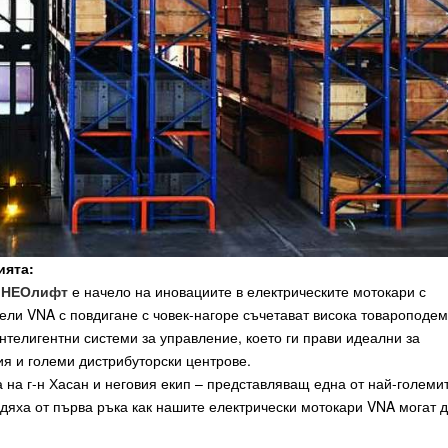
ията:
,
НЕОлифт
е начело на иновациите в електрическите мотокари с
ли VNA с повдигане с човек-нагоре съчетават висока товароподе
нтелигентни системи за управление, което ги прави идеални за
ия и големи дистрибуторски центрове.
на г-н Хасан и неговия екип – представляващ една от най-големи
идяха от първа ръка как нашите електрически мотокари VNA могат 