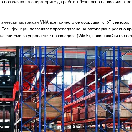
ето позволява на операторите да работят безопасно на височина, ка
трически мотокари VNA
все по-често се оборудват с IoT сензори,
. Тези функции позволяват проследяване на автопарка в реално вр
ъс системи за управление на складове (WMS), повишавайки цялос