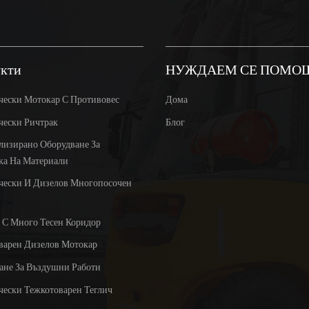
кти
НУЖДАЕМ СЕ ПОМО
чески Мотокар С Противовес
Дома
чески Ричтрак
Блог
лизирано Оборудване За
ка На Материали
чески И Дизелов Многопосочен
 С Много Тесен Коридор
варен Дизелов Мотокар
ане За Въздушни Работи
чески Тежкотоварен Теглич