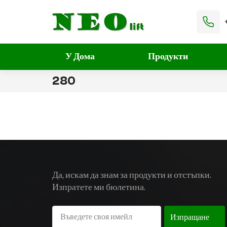
У Дома
Продукти
280
Да, искам да знам за продукти и отстъпки.
Изпратете ми бюлетина.
Изпращане