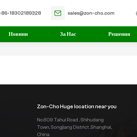
+86-18302189328
sales@zon-cho.com
Новини
За Нас
Решения
Zon-Cho Huge location near you
No.609 Tahui Road , Shihudang
Town, Songjiang District ,Shanghai,
China