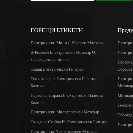
ГОРЕЩИ ЕТИКЕТИ
Проду
Електрически Мини 3-Колесен Мотокар
Електри
3-Колесен Електрически Мотокар От
Електри
Неръждаема Стомана
Персона
Седящ Електрически Ричтрак
Обработ
Тежкотоварна Електрическа Палетна
Електри
Количка
Мотокар
Персонализирана Електрическа Палетна
Мотокар
Количка
Тежкото
Електрически Многопосочен Мотокар
Оборудв
Складова Стойка На Електрически Ричтрак
Електри
Електрически Тежкотоварен Мотокар