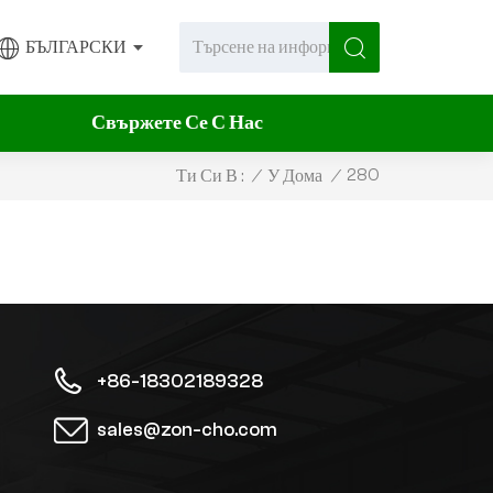
БЪЛГАРСКИ
Свържете Се С Нас
280
/
У Дома
/
Ти Си В :
+86-18302189328
sales@zon-cho.com