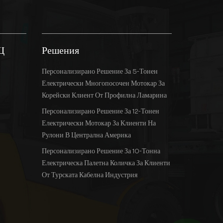
Щ
Решения
Персонализирано Решение За 5-Тонен
Електрически Многопосочен Мотокар За
Корейски Клиент От Профилна Ламарина
Персонализирано Решение За 12-Тонен
Електрически Мотокар За Клиенти На
Рулони В Централна Америка
Персонализирано Решение За 10-Тонна
Електрическа Палетна Количка За Клиенти
От Турската Кабелна Индустрия